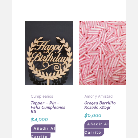
Cumpleaños
Amor y Amistad
Topper – Pin –
Gragea Barrilito
Feliz Cumpleaños
Rosado x25gr
R5
$
5,000
$
4,000
Añadir Al
Añadir Al
Carrito
Carrito