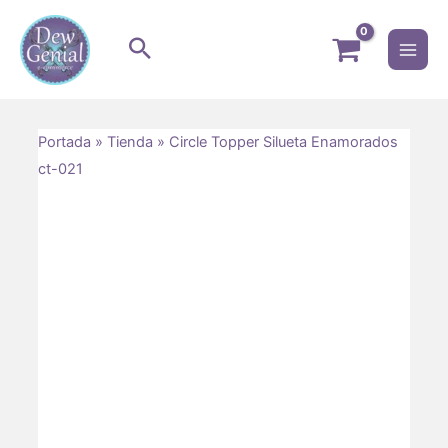
Ir
Mai
al
Men
contenido
ternar
Portada
»
Tienda
»
Circle Topper Silueta Enamorados
ct-021
nú
ternar
nú
ternar
nú
ternar
nú