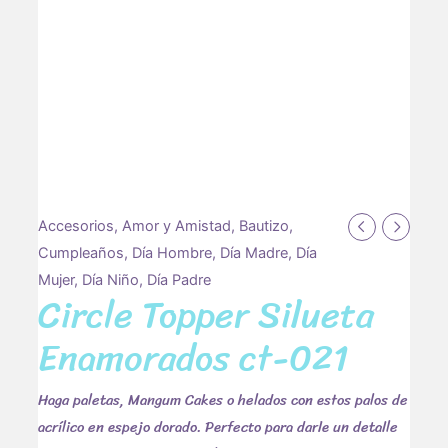
Circle
Accesorios
,
Amor y Amistad
,
Bautizo
,
Topper
Cumpleaños
,
Día Hombre
,
Día Madre
,
Día
Silueta
Mujer
,
Día Niño
,
Día Padre
Circle Topper Silueta
Enamorados
ct-
Enamorados ct-021
021
cantidad
Haga paletas, Mangum Cakes o helados con estos palos de
acrílico en espejo dorado. Perfecto para darle un detalle