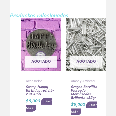
Productos relacionados
AGOTADO
AGOTADO
Accesorios
Amor y Amistad
Stamp Happy
Gragea Barrilito
Birthday ref. hb-
Plateado
2 st-056
Metalizadas
Brillante x25gr
$
9,000
Leer
$
9,000
Leer
Más
Más