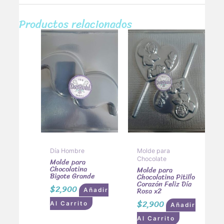
Productos relacionados
Día Hombre
Molde para
Chocolate
Molde para
Chocolatina
Molde para
Bigote Grande
Chocolatina Pitillo
Corazón Feliz Día
$
2,900
Rosa x2
Añadir
$
2,900
Al Carrito
Añadir
Al Carrito