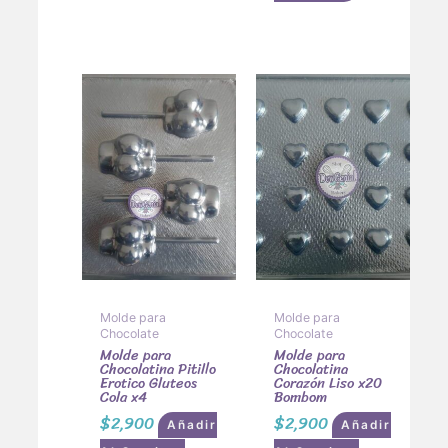
Molde para
Molde para
Chocolate
Chocolate
Molde para
Molde para
Chocolatina Pitillo
Chocolatina
Erotico Gluteos
Corazón Liso x20
Cola x4
Bombom
$
2,900
$
2,900
Añadir
Añadir