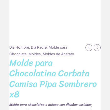
Molde
Día Hombre
,
Día Padre
,
Molde para
para
Chocolate
,
Moldes
,
Moldes de Acetato
Molde para
Chocolatina
Corbata
Chocolatina Corbata
Camisa
Camisa Pipa Sombrero
Pipa
Sombrero
x8
x8
cantidad
Molde para chocolates o dulces con diseños variados,