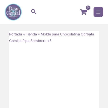
Ir
Mai
al
Men
contenido
ternar
Portada
»
Tienda
»
Molde para Chocolatina Corbata
Camisa Pipa Sombrero x8
nú
ternar
nú
ternar
nú
ternar
nú