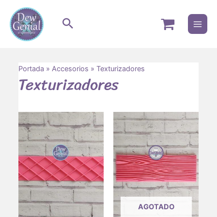
Ir
Mai
al
Men
contenido
Portada
»
Accesorios
»
Texturizadores
Texturizadores
ternar
nú
ternar
nú
ternar
nú
ternar
nú
AGOTADO