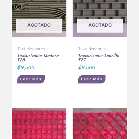
AGOTADO
AGOTADO
Texturizadores
Texturizadores
Texturizador Madera
Texturizador Ladrillo
T28
T27
$
9,500
$
8,500
Leer Más
Leer Más