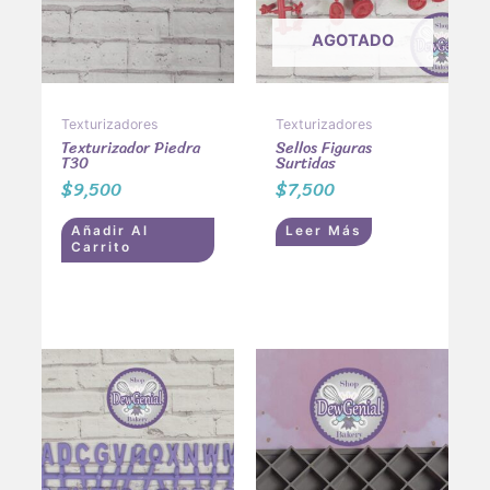
AGOTADO
Texturizadores
Texturizadores
Texturizador Piedra
Sellos Figuras
T30
Surtidas
$
9,500
$
7,500
Añadir Al
Leer Más
Carrito